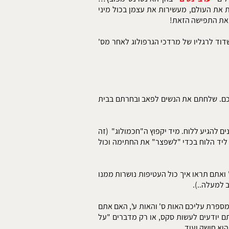
 את העולם, מעשירות את עצמן בכול מיני
ת את התפישה הזאת!
שדוד לרגליו של מרדכי הגרפולוג לאחר מס'
כם. שלחתם את הנשים לפאב ובחרתם בבית
נים להגיע ללוח. מיד יקפוץ ה"חכמולוג" (זה
ליד הלוח בכדי "לשפצר" את החתימה וכול
ואתם תראו איך כול העטיפות נושרות ממנו
 למעלה..).
 מספרת עליכם האות ס' והאות ע', האם אתם
תם יודעים לעשות סקס, או רק מדברים "על
וא חושק ועוד..