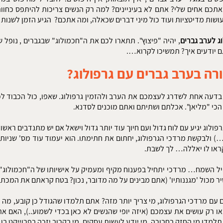
תכם אחים שלי? אתם לא בעיניינים? למה רק הנשים צריכות להיתפס כחוות
ושות מדיטציות ועוד כול מיני דברים שכאלה, ומה אתכם? הגיע הזמן לשנו
ג לערב גברים
, יהיה "פיצוץ". תתארו לכם את ה"חכמולוג" שבגברים , נופל 
 יודעים איך? תמשיכו לקרוא….
רה בערב גברים עם גרפולוג?
דעה אחת לשדרג לעצמכם את הערב ולהזמין גרפולוג. שאפו, כול הכבוד ל
כי "מליאן". אכלתם ושתיתם ואתם מוכנים לסדנא.
פולוג יגיע עם לוח גדול ועם חיוך עוד יותר גדול וישאל אם יש מתנדבים ראשו
ולבקשת מרדכי הגרפולוג, יחתום את חתימתו. הוא יעמוד עוד מס' שניות 
ראו לו יאללה… לך לשבת.
ל השמח… מרדכי יתחיל בפענוח מקיף ומעמיק על אישיותו של ה"חכמולוג" 
ר מכול 'מגננותיו' (אתם מבינים על מה מדובר, נכון? בטח קראתם את המכתב
 עם מרדכי הגרפולוג, מי צריך יותר מזה? אתם תלמדו שהגודל כן קובע, מה
ו רק עושים את עצמכם (איזה יופי שהנשים לא כאן בכדי לשמוע..), האם א
תלמדו מי החזק בחבורה, מי יודע לעשות עסקים, מי בקרוב יזכה בפרוייקט בו ה