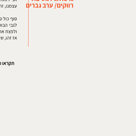
רווקים/ ערב גברים
עצמנו, זה
סוף כול 
לגבי הבו
ולפצח את 
אז זהו, ש
תקשיבו 
תקראו מ