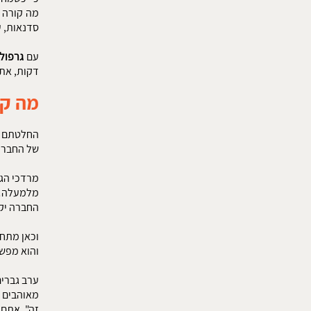
מה קורה א
סדנאות, ע
עם
גרפולו
דקות, אתם
מה קו
החלטתם ב
של החבר ה
מרדכי הגר
מלמעלה…) 
החברה יק
וכאן מתחי
והוא מפשי
ערב גברים
מאוהבים א
זה", אתם 