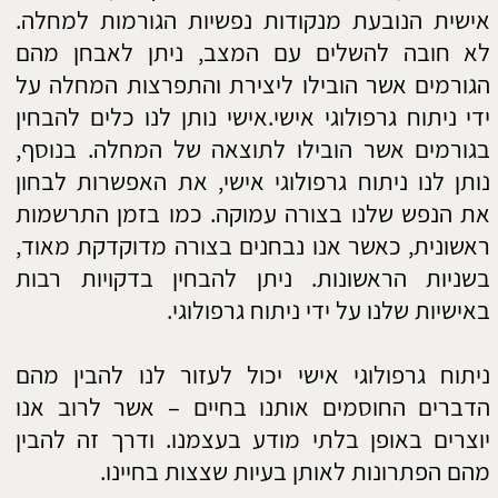
תחומים רבים ומשמעותיים בחיינו, כמו חיי הזוגיות,
כיוון מקצועי בחיים, בריאות פיזית ונפשית, חיי
האהבה שלנו ועוד, יכולים לקבל משמעויות וזוויות
שונות בעריכת ניתוח גרפולוגי אישי אשר יכול לעזור
לנו להבין את המחשבות העמוקות שלנו ואת הבעיות
הנובעות מתוכנו ונותן לנו כלים להתמודדות עם
קשיים ובעיות בחיינו.
על מנת לעזור לאדם שעבר ניתוח גרפולוגי אישי,
להפנים את הבעיות ולעזור לו לפתור אותן ולהגיע אל
המטרות שהציב לעצמו, הן מהפן הרגשי והן מהפן
הלוגי, יש צורך גם בשיחה אישית. השיחה עם
הגרפולוג עוזרת לאדם לקבל כלים להתמודדות עם
הבעיות או הדילמות האישיות בחייו.
נמצאים בפני דילמה/התלבטות?
דילמות והתלבטויות הן חלק בלתי נפרד מחיינו, על
ידי ניתוח גרפולוגי אישי נוכל לקבל תמונה אמיתית
ומלאה, שתעזור לנו לקבל את ההחלטות בצורה יותר
שקולה ומושכלת. במקום לחפש פתרונות קלים
ומהירים שאינם עוזרים בסופו של דבר ומשאירים