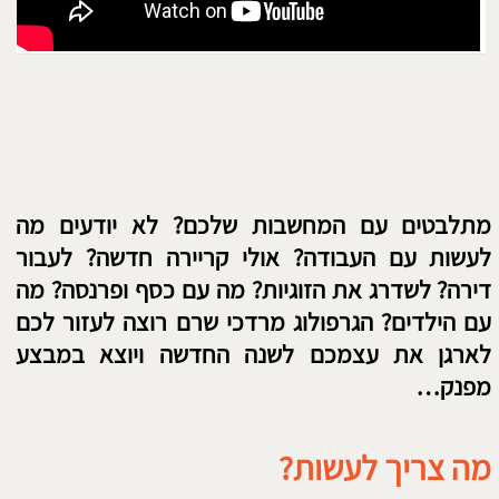
תשכחו
לחתום
בסיום הטקסט.
למה צריך ניתוח גרפולוגי?
ספקות ותחושת חוסר ודאות הם חלק מוכר מאוד
מהתחושות המלוות אותנו בימים אלו ונראה שעם
הזמן אנו נעשים יותר ויותר חוששים ורדופים. ניתן
להבין טוב יותר את עולמנו הפנימי באמצעות
עריכת
ניתוח גרפולוגי
ועל ידי בחינת כתב ידנו,
המגיע מתת המודע ומאבחן את תחושותינו הפנימיות
בעזרת הקווים והעיגולים המרכיבים אותו.
ל
כל דבר, אפילו למחלות פיזיות קשות, יש סיבה
אישית הנובעת מנקודות נפשיות הגורמות למחלה.
לא חובה להשלים עם המצב, ניתן לאבחן מהם
הגורמים אשר הובילו ליצירת והתפרצות המחלה על
ידי ניתוח גרפולוגי אישי.אישי נותן לנו כלים להבחין
בגורמים אשר הובילו לתוצאה של המחלה. בנוסף,
נותן לנו ניתוח גרפולוגי אישי, את האפשרות לבחון
את הנפש שלנו בצורה עמוקה. כמו בזמן התרשמות
ראשונית, כאשר אנו נבחנים בצורה מדוקדקת מאוד,
בשניות הראשונות. ניתן להבחין בדקויות רבות
באישיות שלנו על ידי ניתוח גרפולוגי.