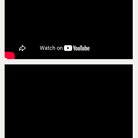
מתלבטים עם המחשבות שלכם? לא יודעים מה
לעשות עם העבודה? אולי קריירה חדשה? לעבור
דירה? לשדרג את הזוגיות? מה עם כסף ופרנסה? מה
עם הילדים? הגרפולוג מרדכי שרם רוצה לעזור לכם
לארגן את עצמכם לשנה החדשה ויוצא במבצע
מפנק…
מה צריך לעשות?
כול שעליכם לעשות הוא לכתוב בין 15 – 10 שורות
על דף לבן חלק בעט כדורי, לא פיילוט, לא להעתיק
משום מקום, כול דבר שיוצא לכם מהראש ואל