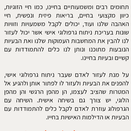
טלפון:
דוא"ל:
שלח
אתר זה נבנה ע"י קידום פלוס -
בניית אתרים