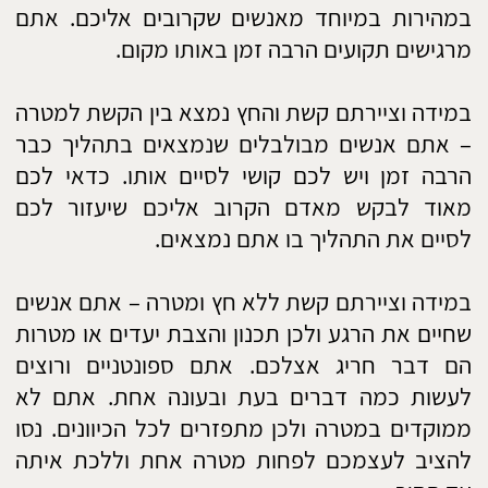
התקשרו: 052-6928897
או השאירו פרטים:
שם:
טלפון:
דוא"ל:
שלח
אתר זה נבנה ע"י קידום פלוס -
בניית אתרים