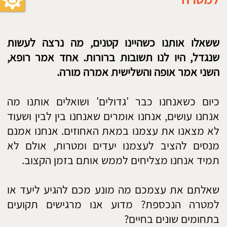
כיום כשאנחנו כבר 'גדולים' ושואלים אותנו מה
אנחנו עושים, אנחנו אומרים שאנחנו בין לבין ושעוד
לא מצאנו את עצמנו במאת האחוזים. אנחנו אמנם
מנסים להציב לעצמנו יעדים ומטרות, אולם לא
תמיד אנחנו מצליחים לממש אותם בזמן הקצוב.
שאלתם את עצמכם מה מונע מכם להגיע ליעד או
למטרה הנכספת? מדוע אנו מרגישים תקועים
בתחומים שונים בחיים?
בכתבה הבאה נוכל ע"י משימה פשוטה לאתר את
העיקר והתפל וללמוד עד כמה היעדים והמטרות
שלנו מתממשים בחיינו.
המשימה – בזמנכם החופשי קחו דף נייר ועט וציירו
חץ וקשת.
הקשת
– מורה לנו על צורת המחשבה שלנו לגבי
הצבת יעדים ומטרות בחיינו.
החץ
– מורה לנו מה אנחנו עושים עם הרצונות שלנו.
המטרה
– מורה לנו על החיבור שלנו בין צורת
המחשבה לבין מימוש הרצונות והוצאה לפועל