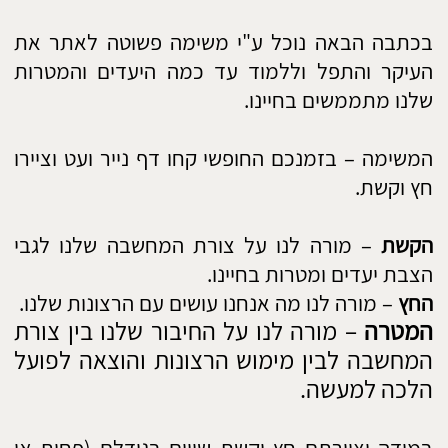
הלכה למעשה.
במידה וציירתם חץ וקשת שווים בגודלם (פחות או
יותר) וגם את המטרה – אתם אנשים שמכוונים
למטרה, היעדים והמטרות שלכם מאוזנים, אתם
מאוד ביקורתיים ושמים דגש לפרטים הקטנים.
בקרוב מאוד תקבלו חלון הזדמנויות ותוכלו לממש
את היעד או המטרה שהצבתם לעצמכם.
במידה וציירתם חץ וקשת קטנים מהמטרה – יש לכם
הבדלים משמעותיים בין הצבת יעדים ומטרות לבין
הוצאתם לפועל. אתם מדברים הרבה אולם לא
מממשים את הדברים.
במידה וציירתם חץ נמצא בתוך המטרה – אתם
אנשים בעלי יצרים ומיניות מוגברת וקשה לכם
לדחות סיפוקים מיידים. בכל תחילת תהליך יש לכם
התלהבות גדולה, אולם אתם נוטים להתאכזב
במהירות במיוחד מאנשים שקרובים אליכם. אתם
מרגישים תקועים הרבה זמן באותו מקום.