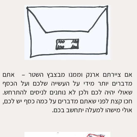
אם ציירתם ארנק קטן ןשטר גדול מחוץ לארנק – יש
לכם חורים באצבעות ולפני שהכסף מגיע לארנק
שלכם, הוא נעלם.
אם ציירתם ארנק גדול ושטר קטן מחוץ לארנק –
אתם מצפים לניסים גדולים שיגיעו אליכם, אולם על
פניו הדבר אינו מציאותי, אתם רק יכולים להמשיך
ולחלום על כסף.