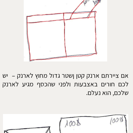
אם ציירתם ארנק ושטר השווים בגודלם –
היכונו
!!
היכונו
!!! הניסים בדרך אליכם .בקרוב מאוד אתם
עומדים
לקבל
סכום כסף גדול.. אל תשכחו לשתף
אותי…
אם ציירתם ארנק וכששאלו אתכם היכן השטר,
עניתם שהוא בתוך הארנק ולא רואים אותו –