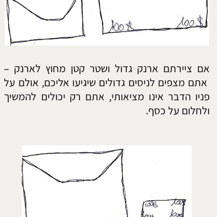
אתם ממש "אבו קמונה", קמצנים, חשוב לכם
להרגיש יציבות מבחינה כלכלית ומעדיפים שלא
יזמינו אתכם לאירועים שונים..
​צרו קשר
אשמח לעמוד לשרותכם!
התקשרו: 052-6928897
או השאירו פרטים:
שם:
טלפון: