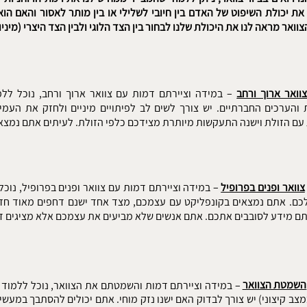
את יכולת השיפוט של האדם בין חיובי לשלילי או בין מותר לאסור והאם ה
וואר מראה לנו את היכולת שלנו לבחור בין הצד הלוגי ולבין הצד היצרי (מיניו
וואר ארוך ורחב
– במידה וציירתם דמות עם צוואר ארוך ורחב, נוכל לל
והערכים החברתיים. יש צורך לשים לב לפיתויים מיניים ולחזק את העמי
ם הזולת וישנה התעקשות מיותרת מצידכם כלפי הזולת. לעיתים אתם נמצאי
צוואר ופנים בפרופיל
– במידה וציירתם דמות עם צוואר ופנים בפרופיל, נו
כם. אתם נמצאים בקונפליקט עם עצמכם, מצד אחד ישנם דחפים מאוד חזק
ם מידע לסובבים אתכם. אתם אנשים שלא מביעים את עצמכם אלא מציגים ד
השמטת הצוואר
– במידה וציירתם דמות והשמטתם את הצוואר, נוכל ללמוד על
צב קיצוני) יש צורך לבדוק האם ישנו נזק מוחי. אתם יכולים להסתבך במעשים