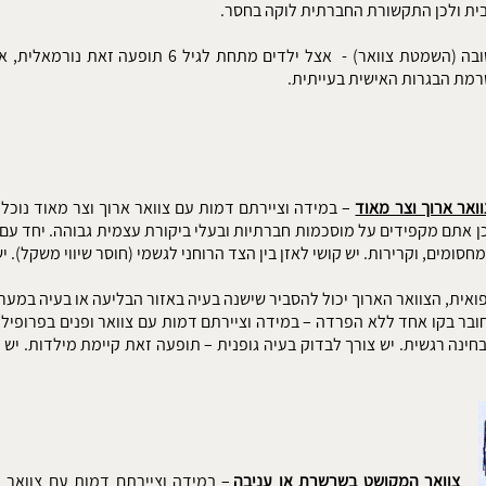
ית ולכן התקשורת החברתית לוקה בחסר.
נקודה חשובה (השמטת צוואר) - אצל ילדים מתח
מת הבגרות האישית בעייתית.
וואר ארוך וצר מאוד
– במידה וציירתם דמות עם צוואר ארוך וצר מאוד נוכל
כן אתם מקפידים על מוסכמות חברתיות ובעלי ביקורת עצמית גבוהה. יחד עם ז
חסומים, וקרירות. יש קושי לאזן בין הצד הרוחני לגשמי (חוסר שיווי משקל). י
ואית, הצוואר הארוך יכול להסביר שישנה בעיה באזור הבליעה או בעיה במער
ובר בקו אחד ללא הפרדה – במידה וציירתם דמות עם צוואר ופנים בפרופיל, 
חינה רגשית. יש צורך לבדוק בעיה גופנית – תופעה זאת קיימת מילדות. יש
צוואר המקושט בשרשרת או עניבה
– במידה וציירתם דמות עם צוואר 