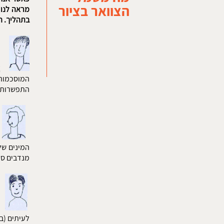
הצוואר בציור
מראה לנו 
בתהליך. הצ
צ
המוסכמות 
התפשרות ע
המינים של
מנדבים סת
לעיתים (במ